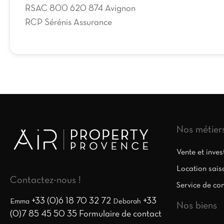
RSAC 800 620 874 Avignon
RCP Sérénis Assurance
Nos métier
Vente et inve
Location sais
Contactez-nous !
Service de co
+33 (0)6 18 70 32 72
+33
Emma
Deborah
Nos biens
(0)7 85 45 50 35
Formulaire de contact