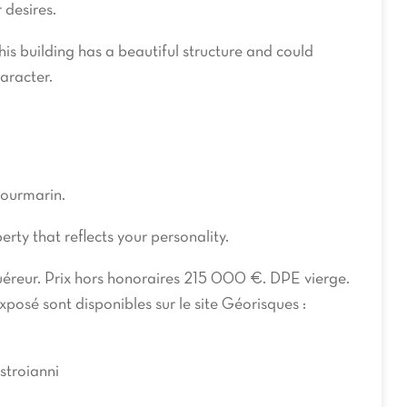
 desires.
his building has a beautiful structure and could
aracter.
Lourmarin.
rty that reflects your personality.
uéreur. Prix hors honoraires 215 000 €. DPE vierge.
xposé sont disponibles sur le site Géorisques :
stroianni