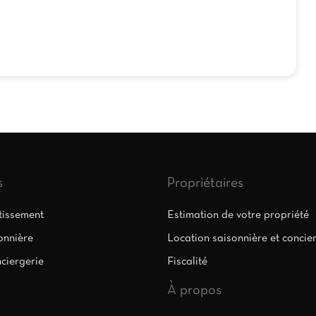
s
Propriétaires
stissement
Estimation de votre propriété
onnière
Location saisonnière et concie
nciergerie
Fiscalité
À propos