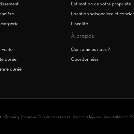
stissement
Estimation de votre propriété
onnière
Location saisonnière et concie
nciergerie
Fiscalité
À propos
a vente
Qui sommes nous ?
te durée
Coordonnées
enne durée
r Property Provence. Tous droits réservés -
Mentions légales
- Une réalisation
Ka