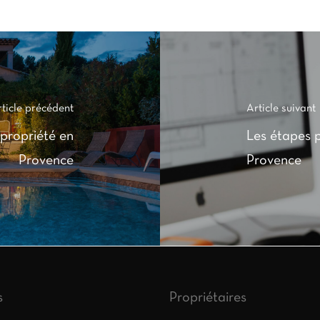
ticle précédent
Article suivant
 propriété en
Les étapes 
Provence
Provence
s
Propriétaires