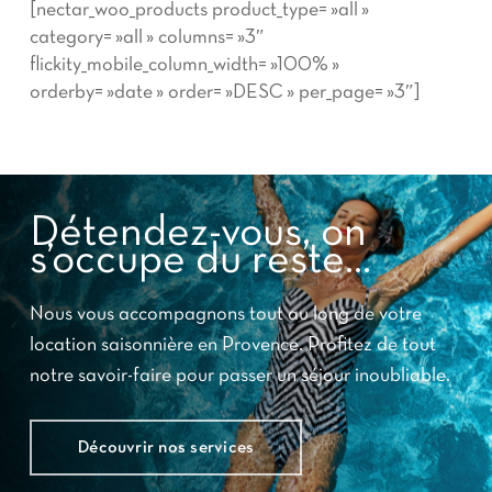
[nectar_woo_products product_type= »all »
category= »all » columns= »3″
flickity_mobile_column_width= »100% »
orderby= »date » order= »DESC » per_page= »3″]
Détendez-vous, on
s’occupe du reste…
Nous vous accompagnons tout au long de votre
location saisonnière en Provence. Profitez de tout
notre savoir-faire pour passer un séjour inoubliable.
Découvrir nos services