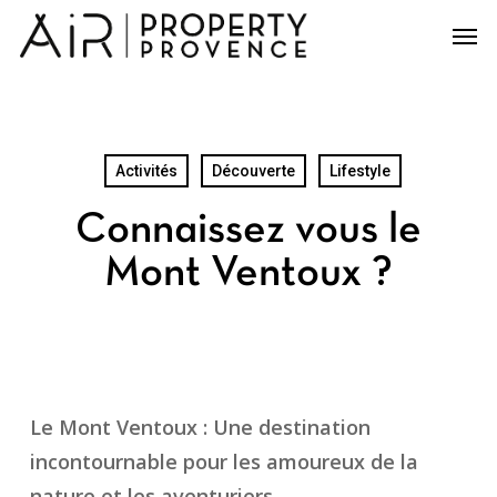
Skip
Men
to
main
content
Activités
Découverte
Lifestyle
Connaissez vous le
Mont Ventoux ?
Le Mont Ventoux : Une destination
incontournable pour les amoureux de la
nature et les aventuriers