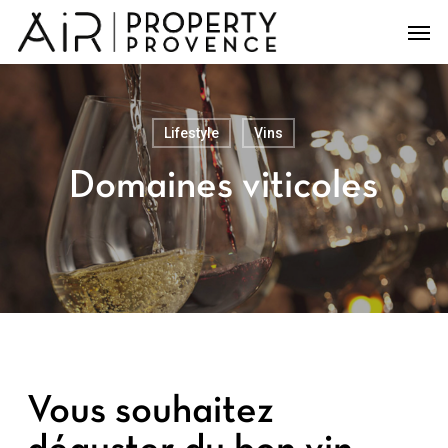
Skip
Men
to
main
content
Lifestyle
Vins
Domaines viticoles
Vous souhaitez