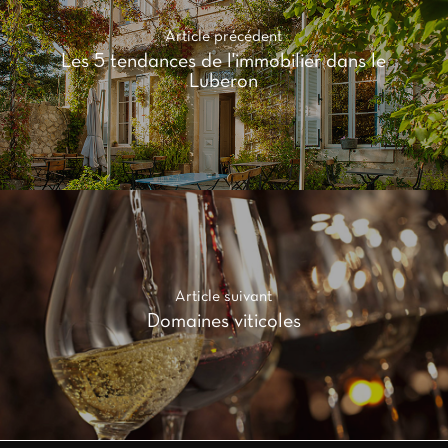
Article précédent
Les 5 tendances de l'immobilier dans le
Luberon
Article suivant
Domaines viticoles