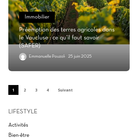
Immobilier
Préemption des terres agricoles dans
le Vaucluse : ce qu’il faut savoir
(SAFER)
Emmanuelle Pouzol
25 juin 2025
1
2
3
4
Suivant
LIFESTYLE
Activités
Bien-être