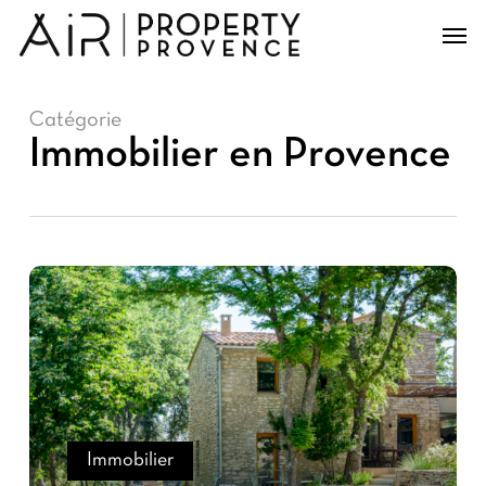
Skip
Men
to
main
content
Catégorie
Immobilier en Provence
Immobilier