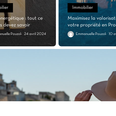
lier
Immobilier
énergétique : tout ce
Maximisez la valorisat
s devez savoir
votre propriété en Pr
uelle Pouzol
24 avril 2024
Emmanuelle Pouzol
10 a