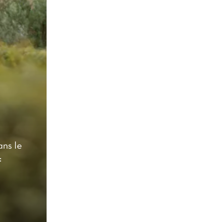
ans le
: