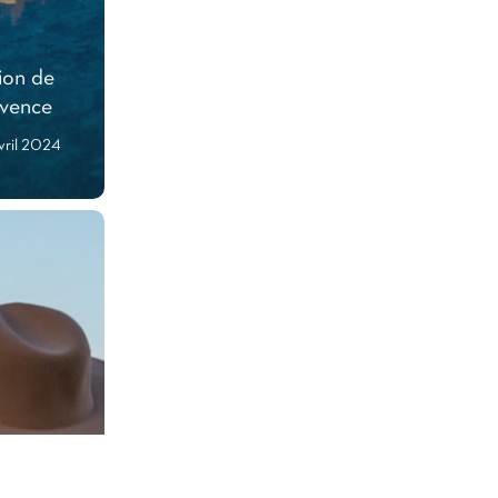
ion de
ovence
vril 2024