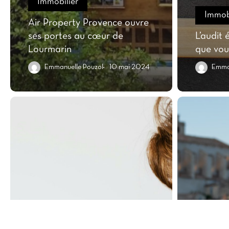
Immobilier
Immobi
Air Property Provence ouvre
ses portes au cœur de
L’audit 
Lourmarin
que vou
Emmanuelle Pouzol
10 mai 2024
Emman