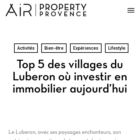
Skip
Men
to
main
content
Activités
Bien-être
Expériences
Lifestyle
Top 5 des villages du
Luberon où investir en
immobilier aujourd’hui
Le Luberon, avec ses paysages enchanteurs, son